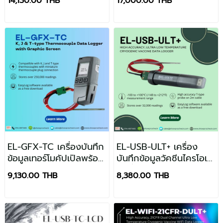
14,130.00 THB
17,000.00 THB
Data Logger พร้อม
จอแสดงผล
EL-GFX-TC เครื่องบันทึก
EL-USB-ULT+ เครื่อง
ข้อมูลเทอร์โมคัปเปิลพร้อม
บันทึกข้อมูลวัคซีนไครโอเจ
หน้าจอกราฟิก
นิกที่มีความแม่นยำสูง
9,130.00 THB
8,380.00 THB
อุณหภูมิต่ำเป็นพิเศษ