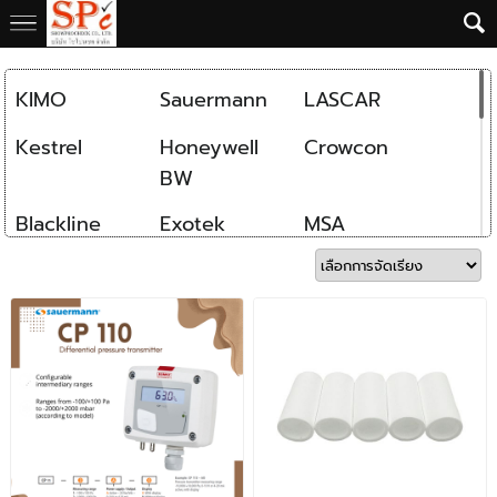
KIMO
Sauermann
LASCAR
Kestrel
Honeywell
Crowcon
BW
Blackline
Exotek
MSA
Safety
Industrial
Analox
Dickson
Scientific
GMI
Rae System
Atago
Delmhorst
tandD
HOBO
AGL
DAVIS
Eutech